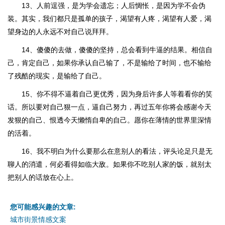
13、人前逞强，是为学会遗忘；人后惆怅，是因为学不会伪
装。其实，我们都只是孤单的孩子，渴望有人疼，渴望有人爱，渴
望身边的人永远不对自己说拜拜。
14、傻傻的去做，傻傻的坚持，总会看到牛逼的结果。相信自
己，肯定自己，如果你承认自己输了，不是输给了时间，也不输给
了残酷的现实，是输给了自己。
15、你不得不逼着自己更优秀，因为身后许多人等着看你的笑
话。所以要对自己狠一点，逼自己努力，再过五年你将会感谢今天
发狠的自己、恨透今天懒惰自卑的自己。愿你在薄情的世界里深情
的活着。
16、我不明白为什么要那么在意别人的看法，评头论足只是无
聊人的消遣，何必看得如临大敌。如果你不吃别人家的饭，就别太
把别人的话放在心上。
您可能感兴趣的文章:
城市街景情感文案