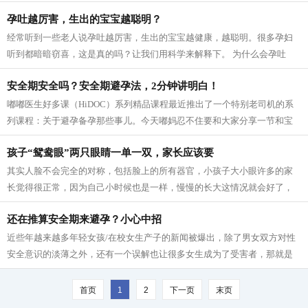
儿要小心得多。对于早产的小宝宝们，...
孕吐越厉害，生出的宝宝越聪明？
经常听到一些老人说孕吐越厉害，生出的宝宝越健康，越聪明。很多孕妇
听到都暗暗窃喜，这是真的吗？让我们用科学来解释下。 为什么会孕吐
呢？ 在怀孕早期，大概五六周左右很多...
安全期安全吗？安全期避孕法，2分钟讲明白！
嘟嘟医生好多课（HiDOC）系列精品课程最近推出了一个特别老司机的系
列课程：关于避孕备孕那些事儿。今天嘟妈忍不住要和大家分享一节和宝
妈切身相关的事儿安全期避孕法到底怎么...
孩子“鸳鸯眼”两只眼睛一单一双，家长应该要
其实人脸不会完全的对称，包括脸上的所有器官，小孩子大小眼许多的家
长觉得很正常，因为自己小时候也是一样，慢慢的长大这情况就会好了，
其实不然，往往孩子大小眼的形成说明...
还在推算安全期来避孕？小心中招
近些年越来越多年轻女孩/在校女生产子的新闻被爆出，除了男女双方对性
安全意识的淡薄之外，还有一个误解也让很多女生成为了受害者，那就是
安全期避孕。 甚至还有人专门制作了...
首页
1
2
下一页
末页