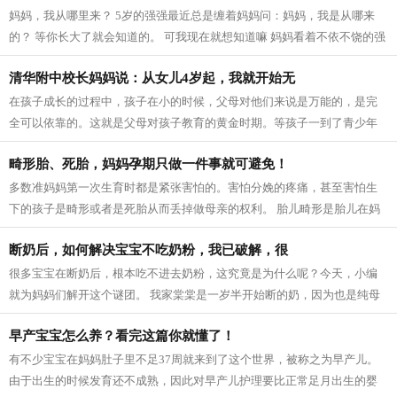
妈妈，我从哪里来？ 5岁的强强最近总是缠着妈妈问：妈妈，我是从哪来
的？ 等你长大了就会知道的。 可我现在就想知道嘛 妈妈看着不依不饶的强
强，着实犯了难：怎么告诉他呢？需...
清华附中校长妈妈说：从女儿4岁起，我就开始无
在孩子成长的过程中，孩子在小的时候，父母对他们来说是万能的，是完
全可以依靠的。这就是父母对孩子教育的黄金时期。等孩子一到了青少年
时期，父母的有效期限就快到了。 该说...
畸形胎、死胎，妈妈孕期只做一件事就可避免！
多数准妈妈第一次生育时都是紧张害怕的。害怕分娩的疼痛，甚至害怕生
下的孩子是畸形或者是死胎从而丢掉做母亲的权利。 胎儿畸形是胎儿在妈
妈肚子里发育紊乱引起的各种异常，产...
断奶后，如何解决宝宝不吃奶粉，我已破解，很
很多宝宝在断奶后，根本吃不进去奶粉，这究竟是为什么呢？今天，小编
就为妈妈们解开这个谜团。 我家棠棠是一岁半开始断的奶，因为也是纯母
乳，所以断奶后就是吃饭，奶粉不喝。...
早产宝宝怎么养？看完这篇你就懂了！
有不少宝宝在妈妈肚子里不足37周就来到了这个世界，被称之为早产儿。
由于出生的时候发育还不成熟，因此对早产儿护理要比正常足月出生的婴