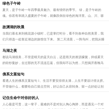
绿色子午岭
夏天，是子午岭一年四季最具魅力、最有情怀的季节。 绿，是子午岭的
魂。你若有幸踏入盛夏的子午岭，就像跌倒在绿色的海洋里。山、川、塬
绿得一泻千里，梁、峁、沟绿得水泄不通...
故渊湖的秋晨
当我们慕名来到桃花源小镇时，已是掌灯时分，看不到各种自然美景，我
们只得选一处靠近湖边的旅馆住下来。 第二天清晨，一阵鸟叫，把我从睡
梦中唤醒。睁眼一看，晨曦透过纱窗，...
马湖之夜
都说马湖很美，不管是晴天的蓝天白云，还是雨天的淅沥朦胧，抑或雾天
的轻纱曼妙，去过那的无不流连忘返，但我却不以为然，只想揭开夜晚马
湖的神秘盖头来，一睹她的柔美与惊艳...
佛系文案短句
看透人生的佛系文案短句 1、生活不要安排得太满，人生不要设计得太挤。
不管做什么，都要给自己留点空间，好让自己从容转身。留一点好处让别
人占，留一点道路让别人走，留一点...
记住生命中对你好的人
人心最是可贵，这一辈子，最难的不是对别人掏心掏肺，而是遇见一个对