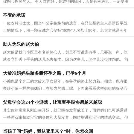
你掏心掏肺的人。 有人对你好，是难得的福分，若是有幸遇见，一定要用
心记住，用力珍惜。 一位作家曾说：...
不变的承诺
一位农村老太太，因当年父亲临终前的遗言，在只知墓的主人是新四军战
士的情况下，用一颗赤诚之心坚持“家祭”无名烈士80年。老太太就是今年
已108岁的凌秀英。 那天，在丹徒区宝...
助人为乐的赵大伯
赵大伯是我们小区里有名的热心人，邻里不管谁家有事，只要说一声，他
就会立即丢下手头的活儿跑去帮忙。因为这事儿，老伴儿没少埋怨他。 前
一阵子下了几天雨，是整理菜园的好时...
大龄准妈妈头胎多囊怀孕之路，已孕6个月
小编也是个奔三的大龄未孕女轻年，在备孕的路上努力着。相信，也有很
多跟小编一样的姐妹们，在努力的路上呢。下面来看看这样姐姐的备孕心
路历程！ 我是83年大龄头胎，以前光顾...
父母学会这24个小游戏，让宝宝手眼协调越来越聪
其实你的宝宝从刚出生开始，就已经在发育成长了，而妈妈们也可以通过
一些游戏来帮助宝宝的身体和大脑发育，同时增进和宝宝的情感交流。 但
很多妈妈又很疑惑，不知道在什么合适...
当孩子问“妈妈，我从哪里来？”时，你怎么回