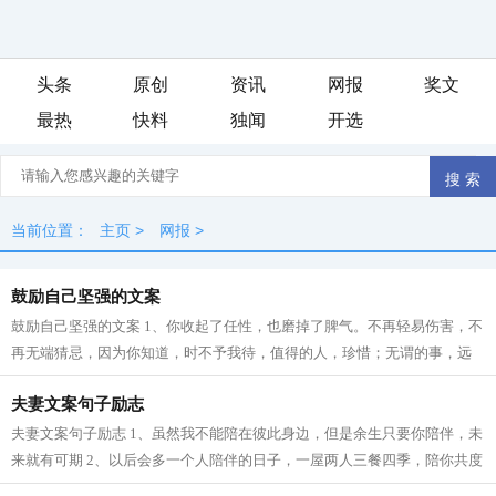
头条
原创
资讯
网报
奖文
最热
快料
独闻
开选
当前位置：
主页
>
网报
>
鼓励自己坚强的文案
鼓励自己坚强的文案 1、你收起了任性，也磨掉了脾气。不再轻易伤害，不
再无端猜忌，因为你知道，时不予我待，值得的人，珍惜；无谓的事，远
离。 2、我习惯了无所谓，却不是真的...
夫妻文案句子励志
夫妻文案句子励志 1、虽然我不能陪在彼此身边，但是余生只要你陪伴，未
来就有可期 2、以后会多一个人陪伴的日子，一屋两人三餐四季，陪你共度
余生 3、漫长的岁月有回忆陪伴，余...